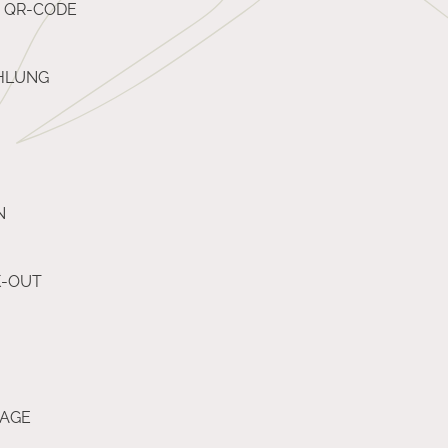
T QR-CODE
HLUNG
N
K-OUT
RAGE