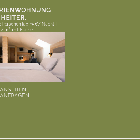
ERIENWOHNUNG
HEITER.
3 Personen |
ab 95€/ Nacht |
42 m² |
mit Küche
ANSEHEN
ANFRAGEN