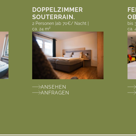
DOPPELZIMMER
F
SOUTERRAIN.
OB
2 Personen |
ab 70€/ Nacht |
bis 
ca. 24 m²
ca. 
ANSEHEN
ANFRAGEN